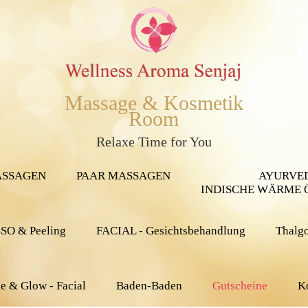
Massage & Kosmetik
Room
Relaxe Time for You
ASSAGEN
PAAR MASSAGEN
AYURVE
INDISCHE WÄRME 
O & Peeling
FACIAL - Gesichtsbehandlung
Thalgo
e & Glow - Facial
Baden-Baden
Gutscheine
K