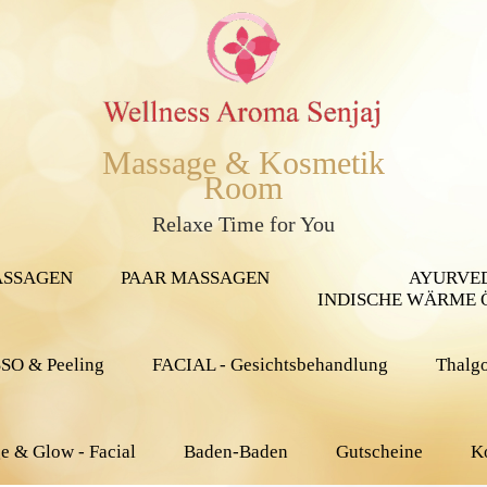
Massage & Kosmetik
Room
Relaxe Time for You
ASSAGEN
PAAR MASSAGEN
AYURVE
INDISCHE WÄRME 
O & Peeling
FACIAL - Gesichtsbehandlung
Thalgo
e & Glow - Facial
Baden-Baden
Gutscheine
K