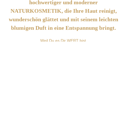
hochwertiger und moderner
NATURKOSMETIK, die Ihre Haut reinigt,
wunderschön glättet und mit seinem leichten
blumigen Duft in eine Entspannung bringt.
Weil Du es Dir WERT bist.
BEHANDLUNGSVORGANG
Entspannen sie sich, und lassen sie sich verwöhnen mit 1
Stunde Gesichtsbehandlung:
Reinigung - sanft und schonend
Gesichts-Peeling
ALOE VERA - GEL
Reichhaltige Maske
Gesichtsmassage
Augen-Spezial Pflege 24 Stunden Daily Abschlusspflege für
eine schöne reine und glatte Haut.
*Augenbrauen Korrektur ist Gratis.
Die Gesichtsbehandlung mit der Naturkosmetik beinhaltet einen